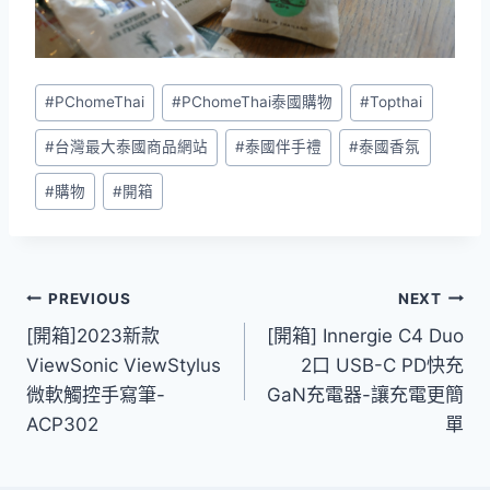
Post
#
PChomeThai
#
PChomeThai泰國購物
#
Topthai
Tags:
#
台灣最大泰國商品網站
#
泰國伴手禮
#
泰國香氛
#
購物
#
開箱
文
PREVIOUS
NEXT
[開箱]2023新款
[開箱] Innergie C4 Duo
章
ViewSonic ViewStylus
2口 USB-C PD快充
導
微軟觸控手寫筆-
GaN充電器-讓充電更簡
ACP302
單
覽