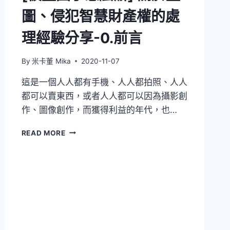
圖、侵犯智慧財產權的處
理經驗分享-0.前言
By
米卡董 Mika
2020-11-07
這是一個人人都有手機、人人都拍照、人人
都可以賣東西，或者人人都可以因為攝影創
作、圖像創作，而獲得利益的年代，也…
[被
READ MORE
盜
圖
了
怎
麼
辦]
關
於
盜