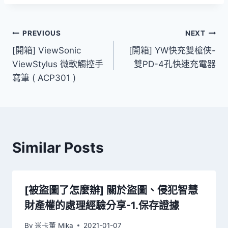
文
PREVIOUS
NEXT
[開箱] ViewSonic
[開箱] YW快充雙槍俠-
章
ViewStylus 微軟觸控手
雙PD-4孔快速充電器
導
寫筆 ( ACP301 )
覽
Similar Posts
[被盜圖了怎麼辦] 關於盜圖、侵犯智慧
財產權的處理經驗分享-1.保存證據
By
米卡董 Mika
2021-01-07