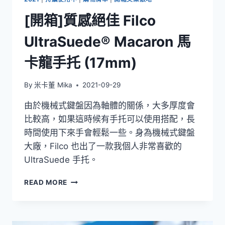
IPAD
[開箱]質感絕佳 Filco
PRO
極
UltraSuede® Macaron 馬
輕
巧
卡龍手托 (17mm)
的
充
電
By
米卡董 Mika
2021-09-29
器
選
由於機械式鍵盤因為軸體的關係，大多厚度會
擇
比較高，如果這時候有手托可以使用搭配，長
時間使用下來手會輕鬆一些。身為機械式鍵盤
大廠，Filco 也出了一款我個人非常喜歡的
UltraSuede 手托。
[開
READ MORE
箱]
質
感
絕