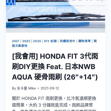
延
長
線
USB-
C
PD,
全
電
2021
|
2022
|
2023
|
DIY 紀錄
|
持續使用中
|
購物清單
|
開
壓
箱文集散地
[我會用] HONDA FIT 3代雨
刷DIY更換 Feat. 日本NWB
AQUA 硬骨雨刷 (26″+14″)
By
米卡董 Mika
2021-09-12
關於 HONDA FIT 雨刷更換，比冷氣濾網更換
還簡單，大約 3 分鐘就能完成。雨刷品牌眾