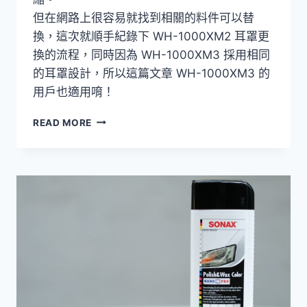
但在網路上很容易就找到相關的料件可以替
換，這次就順手紀錄下 WH-1000XM2 耳罩更
換的流程，同時因為 WH-1000XM3 採用相同
的耳罩設計，所以這篇文章 WH-1000XM3 的
用戶也適用唷！
[動
READ MORE
手
DIY]
SONY
WH-
1000XM2
耳
罩
更
換，
10
分
鐘
抗