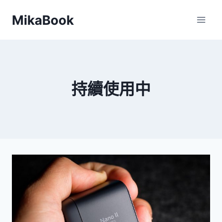
Skip
MikaBook
to
content
持續使用中