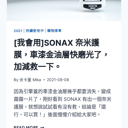
噪
性
能
大
復
2021
|
持續使用中
|
購物清單
活！
[我會用]SONAX 奈米護
(WH-
1000XM3
膜，車漆金油層快磨光了，
適
用)
加減救一下。
By
米卡董 Mika
2021-08-08
因為引擎蓋的車漆金油層幾乎都要消失，變成
霧霧一片了，剛好看到 SONAX 有出一個奈米
護膜，就想說試試看有沒有救，結論是「還
行，可以買！」後面慢慢介紹給大家吧。
[我
READ MORE