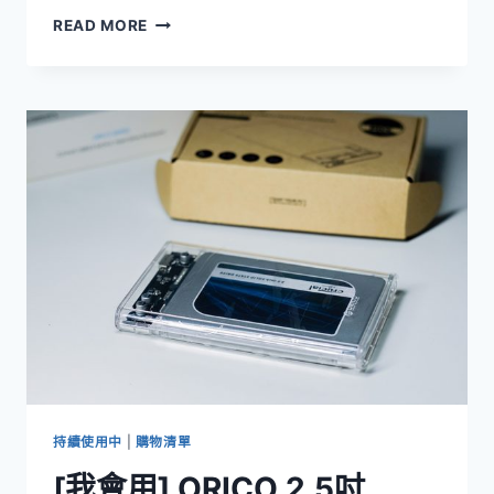
[我
READ MORE
會
用]
日
本
DENSO
HONDA
FIT
冷
氣
濾
網
開
箱
更
換
DIY
持續使用中
|
購物清單
[我會用] ORICO 2.5吋