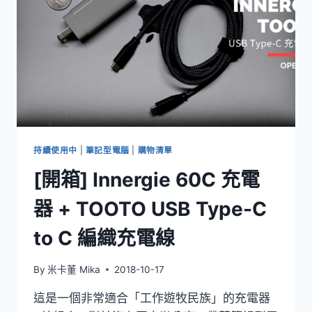
【LUCIDO
倫
士
度】
頭
皮
去
味
洗
髮
精
持續使用中
|
筆記型電腦
|
購物清單
&
[開箱] Innergie 60C 充電
【LUCIDO
倫
器 + TOOTO USB Type-C
士
度】
to C 編織充電線
去
味
沐
By
米卡董 Mika
2018-10-17
浴
露
這是一個非常適合「工作遊牧民族」的充電器