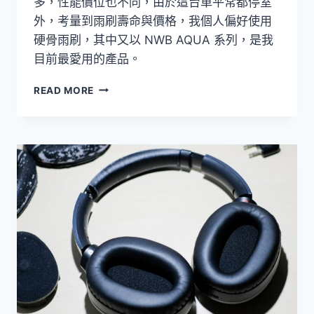
多，性能價位也不同，由於這台車平常都停室
外，考量到雨刷壽命與價格，我個人偏好使用
硬骨雨刷，其中又以 NWB AQUA 系列，是我
目前最愛用的產品。
[我
READ MORE
會
用]
HONDA
FIT
3
代
雨
刷
DIY
更
換
FEAT.
日
本
NWB