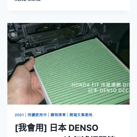
會
用]SONAX
奈
米
護
膜，
車
漆
金
油
層
快
磨
光
了，
加
減
救
2021
|
持續使用中
|
購物清單
|
開箱文集散地
一
[我會用] 日本 DENSO
下。