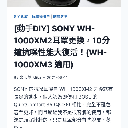
AQUA
硬
骨
DIY 紀錄
|
持續使用中
|
購物清單
雨
[動手DIY] SONY WH-
刷
(26″
1000XM2耳罩更換，10分
+14″)
鐘抗噪性能大復活！(WH-
1000XM3 適用)
By
米卡董 Mika
2021-08-11
SONY 的抗噪耳機自 WH-1000XM2 之後就有
長足的進步，個人認為即便和 BOSE 的
QuietComfort 35 (QC35) 相比，完全不遜色
甚至更好，而且歷經我不是很客氣的使用，都
還是頭好壯壯的，只是耳罩部分有些脫皮、萎
縮。