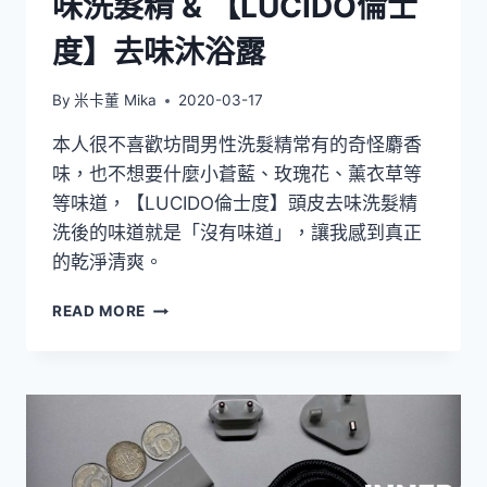
味洗髮精 & 【LUCIDO倫士
度】去味沐浴露
By
米卡董 Mika
2020-03-17
本人很不喜歡坊間男性洗髮精常有的奇怪麝香
味，也不想要什麼小蒼藍、玫瑰花、薰衣草等
等味道，【LUCIDO倫士度】頭皮去味洗髮精
洗後的味道就是「沒有味道」，讓我感到真正
的乾淨清爽。
[我
READ MORE
會
用]
沒
有
味
道
的