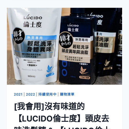
ORICO
2.5
吋
USB3.0
硬
碟
外
接
盒
2139U3
&
2569S3
2021
|
2022
|
持續使用中
|
購物清單
[我會用]沒有味道的
【LUCIDO倫士度】頭皮去