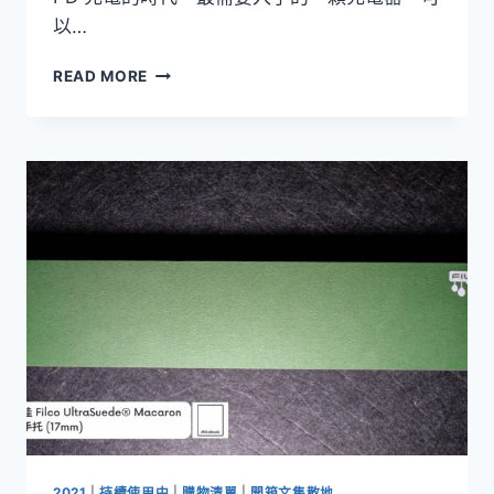
以…
[開
READ MORE
箱]ANKER
NANO
II
45W
GAN
氮
化
鎵
USB-
C
PD
充
電
器，
筆
電、
手
機、
2021
|
持續使用中
|
購物清單
|
開箱文集散地