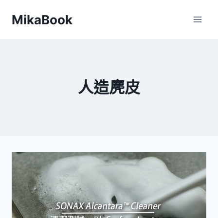
Skip
MikaBook
to
content
人造麂皮