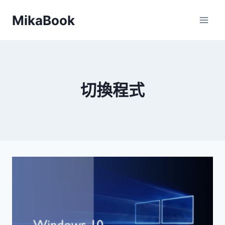
Skip
MikaBook
to
content
切換程式