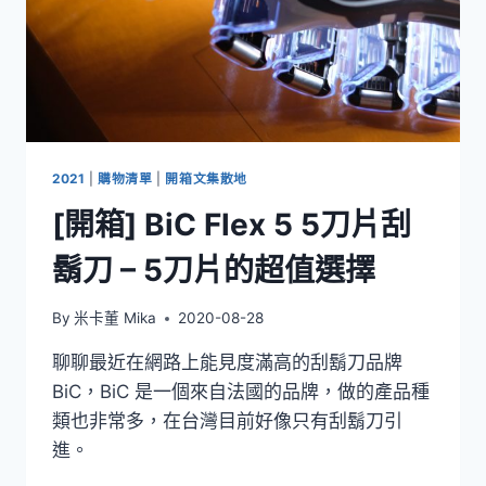
2021
|
購物清單
|
開箱文集散地
[開箱] BiC Flex 5 5刀片刮
鬍刀 – 5刀片的超值選擇
By
米卡董 Mika
2020-08-28
聊聊最近在網路上能見度滿高的刮鬍刀品牌
BiC，BiC 是一個來自法國的品牌，做的產品種
類也非常多，在台灣目前好像只有刮鬍刀引
進。