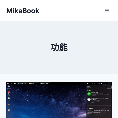
Skip
MikaBook
to
content
功能