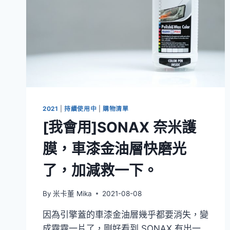
2021
|
持續使用中
|
購物清單
[我會用]SONAX 奈米護
膜，車漆金油層快磨光
了，加減救一下。
By
米卡董 Mika
2021-08-08
因為引擎蓋的車漆金油層幾乎都要消失，變
成霧霧一片了，剛好看到 SONAX 有出一