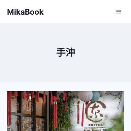
Skip
MikaBook
to
content
手沖