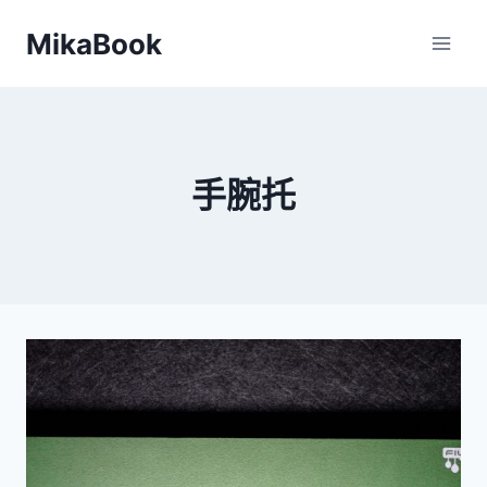
Skip
MikaBook
to
content
手腕托