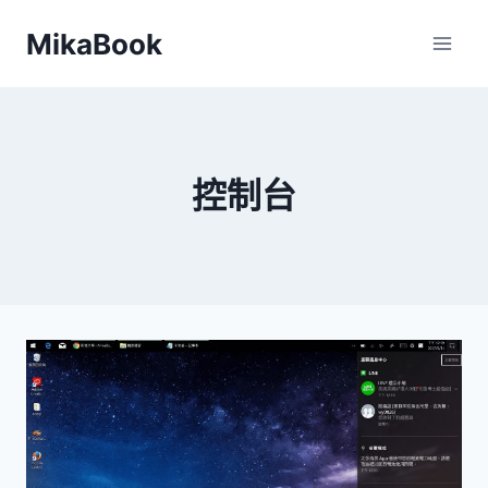
Skip
MikaBook
to
content
控制台