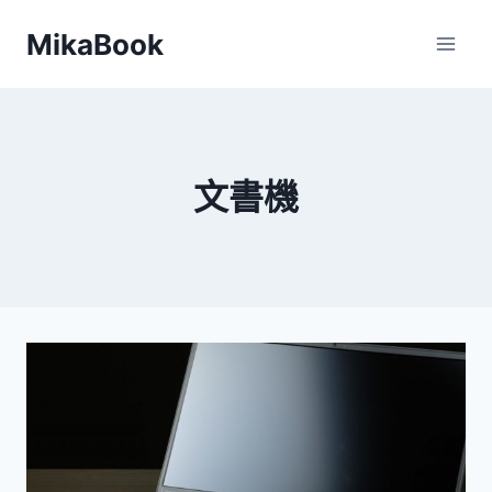
Skip
MikaBook
to
content
文書機