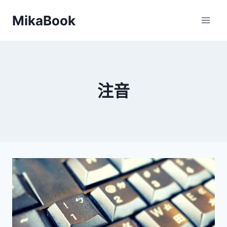
Skip
MikaBook
to
content
注音