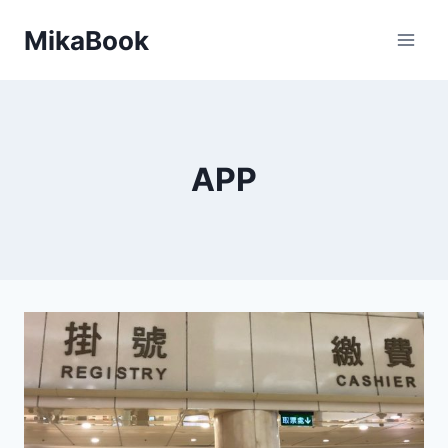
Skip
MikaBook
to
content
APP