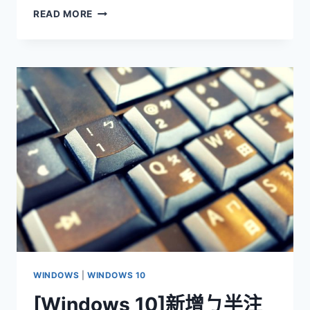
[MICROSOFT
READ MORE
EDGE
瀏
覽
器]
更
改
預
設
搜
尋
引
擎
WINDOWS
|
WINDOWS 10
[Windows 10]新增ㄅ半注