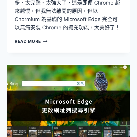
多、太完整、太強大了，這是即便 Chrome 越
來越慢，但我無法離開的原因，但以
Chormium 為基礎的 Microsoft Edge 完全可
以無痛安裝 Chrome 的擴充功能，太美好了！
[MICROSOFT
READ MORE
EDGE
瀏
覽
器]
在
EDGE
加
入
CHROME
擴
充
功
能