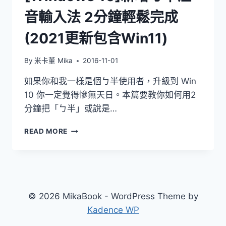
音輸入法 2分鐘輕鬆完成
(2021更新包含Win11)
By
米卡董 Mika
2016-11-01
如果你和我一樣是個ㄅ半使用者，升級到 Win
10 你一定覺得慘無天日。本篇要教你如何用2
分鐘把「ㄅ半」或說是…
[WINDOWS
READ MORE
10]
新
增
ㄅ
半
注
© 2026 MikaBook - WordPress Theme by
音
Kadence WP
輸
入