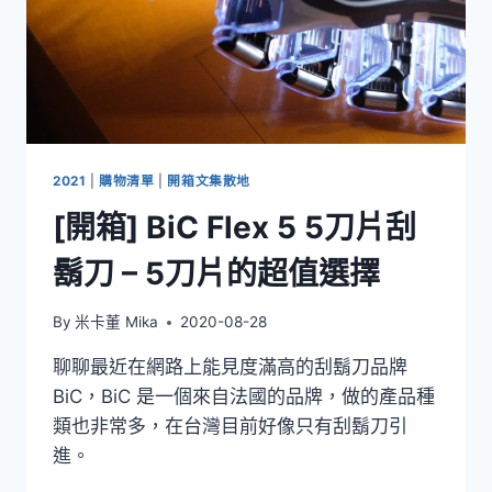
2021
|
購物清單
|
開箱文集散地
[開箱] BiC Flex 5 5刀片刮
鬍刀 – 5刀片的超值選擇
By
米卡董 Mika
2020-08-28
聊聊最近在網路上能見度滿高的刮鬍刀品牌
BiC，BiC 是一個來自法國的品牌，做的產品種
類也非常多，在台灣目前好像只有刮鬍刀引
進。