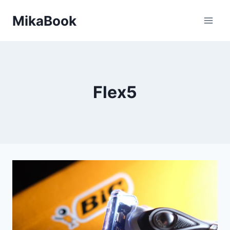
Skip
MikaBook
to
content
Flex5