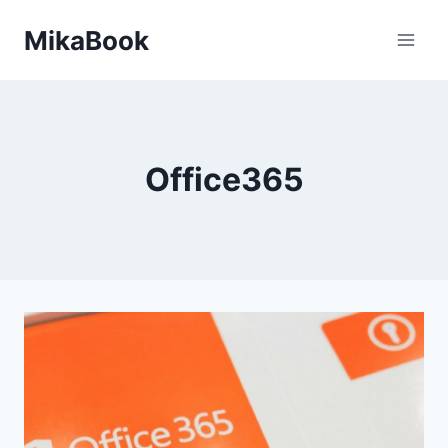
Skip
MikaBook
to
content
Office365