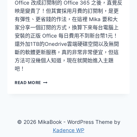
Office 改成訂閱制的 Office 365 之後，直覺反
映是變貴了！但其實採用月費的訂閱制，是更
有彈性、更省錢的作法，在這裡 Mika 要和大
家分享一個訂閱的方式，換算下來每台電腦上
安裝的正版 Office 每日費用不到新台幣1元！
還外加1TB的Onedrive雲端硬碟空間以及無間
斷的軟體更新服務，真的非常非常便宜，但這
方法可沒幾個人知道，現在就開始進入主題
吧！
MICROSOFT
READ MORE
OFFICE
365
超
省
訂
閱
© 2026 MikaBook - WordPress Theme by
法，
Kadence WP
每