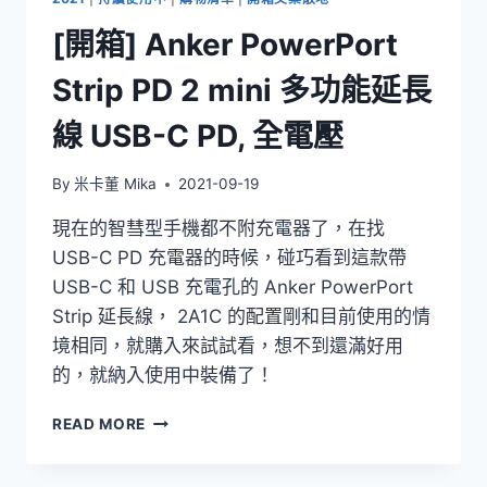
IPAD
[開箱] Anker PowerPort
PRO
極
Strip PD 2 mini 多功能延長
輕
巧
線 USB-C PD, 全電壓
的
充
電
By
米卡董 Mika
2021-09-19
器
選
現在的智彗型手機都不附充電器了，在找
擇
USB-C PD 充電器的時候，碰巧看到這款帶
USB-C 和 USB 充電孔的 Anker PowerPort
Strip 延長線， 2A1C 的配置剛和目前使用的情
境相同，就購入來試試看，想不到還滿好用
的，就納入使用中裝備了！
[開
READ MORE
箱]
ANKER