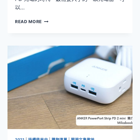
以…
[開
READ MORE
箱]ANKER
NANO
II
45W
GAN
氮
化
鎵
USB-
C
PD
充
電
器，
筆
電、
手
機、
2021
|
持續使用中
|
購物清單
|
開箱文集散地