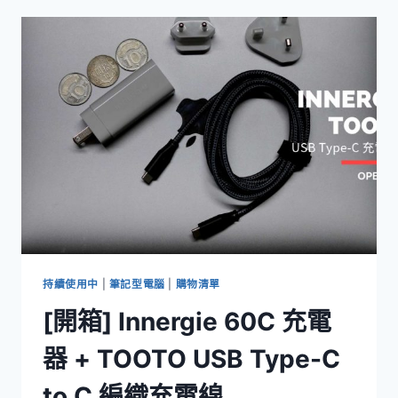
POWERPORT
STRIP
PD
2
MINI
多
功
能
延
長
線
USB-
C
PD,
全
電
持續使用中
|
筆記型電腦
|
購物清單
壓
[開箱] Innergie 60C 充電
器 + TOOTO USB Type-C
to C 編織充電線