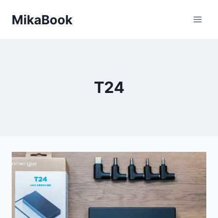
Skip
MikaBook
to
content
T24