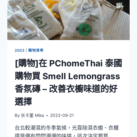
2023
|
購物清單
[購物]在 PChomeThai 泰國
購物買 Smell Lemongrass
香氛磚 – 改善衣櫥味道的好
選擇
By
米卡董 Mika
2023-09-21
台北較潮濕的冬季氣候，光靠除濕衣櫥、衣櫃
還是偶有悶悶潮潮的味道，這次決定要買