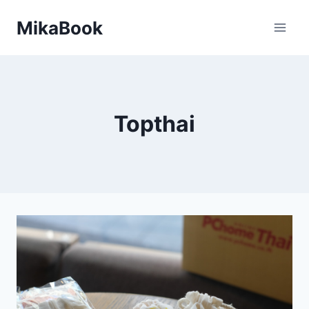
Skip
MikaBook
to
content
Topthai