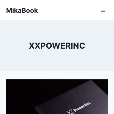
Skip
MikaBook
to
content
XXPOWERINC