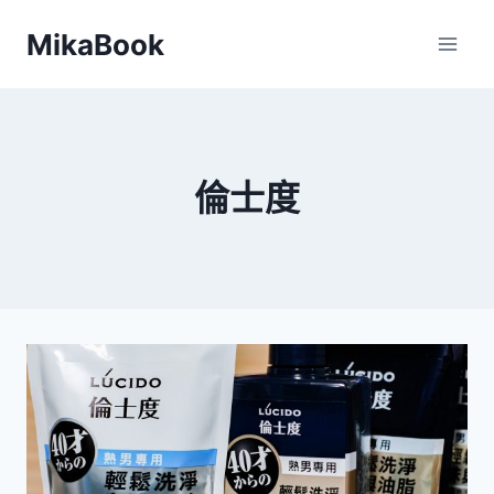
Skip
MikaBook
to
content
倫士度