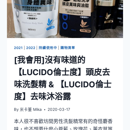
2021
|
2022
|
持續使用中
|
購物清單
[我會用]沒有味道的
【LUCIDO倫士度】頭皮去
味洗髮精 & 【LUCIDO倫士
度】去味沐浴露
By
米卡董 Mika
2020-03-17
本人很不喜歡坊間男性洗髮精常有的奇怪麝香
味，也不想要什麼小蒼藍、玫瑰花、薰衣草等