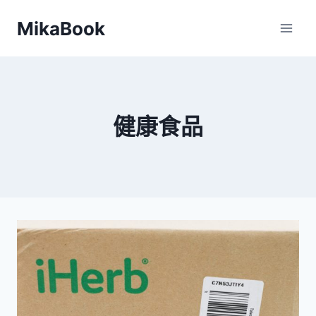
Skip
MikaBook
to
content
健康食品