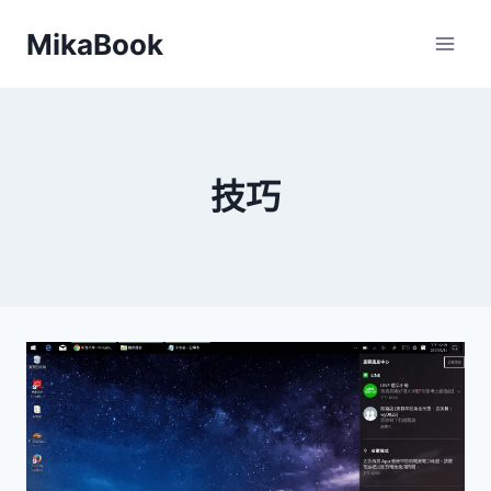
Skip
MikaBook
to
content
技巧