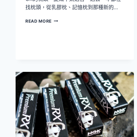
找枕頭，從乳膠枕、記憶枕到那種新的…
[開
READ MORE
箱]3M
防
蟎
枕
心
支
撐
型
加
厚
版
＆
3M
長
效
抗
菌
防