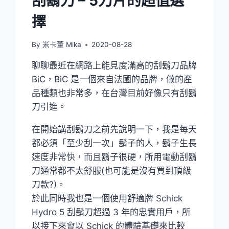
刮鬍刀 – 5刀片的超值選
擇
By
米卡董 Mika
2020-08-28
聊聊最近在網路上能見度滿高的刮鬍刀品牌
BiC，BiC 是一個來自法國的品牌，做的產
品種類也非常多，在台灣目前好像只有刮鬍
刀引進。
在開始講刮鬍刀之前先說明一下，我是每天
都必須「至少刮一次」鬍子的人，鬍子生長
速度非常快，而且鬍子很硬，所用電動刮鬍
刀通常都不太舒服(也可能是沒有買到頂級
刀款?)。
於此同時我也是一個使用舒適牌 Schick
Hydro 5 刮鬍刀超過 3 年的忠實用戶，所
以接下來會以 Schick 的體驗基礎來比較