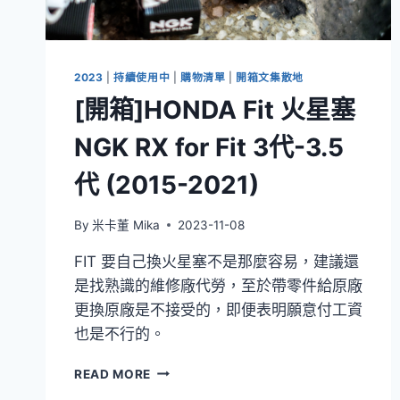
蹣
水
洗
枕
2023
|
持續使用中
|
購物清單
|
開箱文集散地
加
[開箱]HONDA Fit 火星塞
高
支
NGK RX for Fit 3代-3.5
撐
型
代 (2015-2021)
By
米卡董 Mika
2023-11-08
FIT 要自己換火星塞不是那麼容易，建議還
是找熟識的維修廠代勞，至於帶零件給原廠
更換原廠是不接受的，即便表明願意付工資
也是不行的。
[開
READ MORE
箱]HONDA