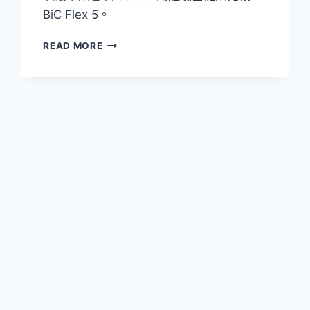
BiC Flex 5。
[開
READ MORE
箱]
BIC
FLEX
5
5
刀
片
刮
鬍
刀
–
5
刀
片
的
超
值
選