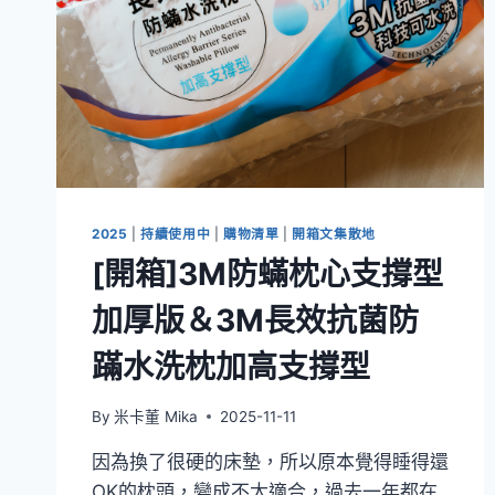
2025
|
持續使用中
|
購物清單
|
開箱文集散地
[開箱]3M防蟎枕心支撐型
加厚版＆3M長效抗菌防
蹣水洗枕加高支撐型
By
米卡董 Mika
2025-11-11
因為換了很硬的床墊，所以原本覺得睡得還
OK的枕頭，變成不太適合，過去一年都在