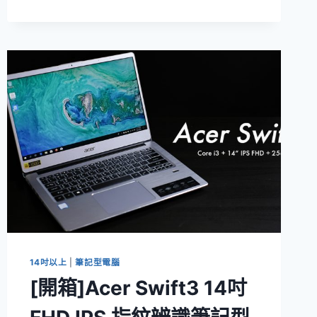
物]
在
PCHOMETHAI
泰
國
購
物
買
SMELL
LEMONGRASS
香
氛
磚
–
改
善
衣
櫥
14吋以上
|
筆記型電腦
味
[開箱]Acer Swift3 14吋
道
的
好