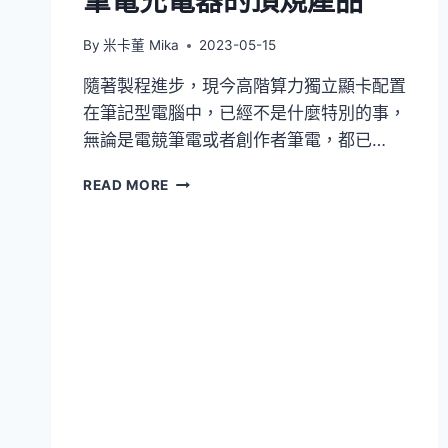
筆電充電器的頂規產品
By
米卡董 Mika
2023-05-15
隨著製程進步，現今高階算力獨立顯卡配置
在筆記型電腦中，已經不是什麼特別的事，
無論是電競筆電或者創作者筆電，都已…
[開
READ MORE
箱]INNEGIE
T24
電
競
筆
電
充
電
器
的
頂
規