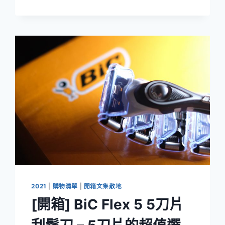
2
口
USB-
C
PD
快
充
GAN
充
電
器-
讓
充
電
更
簡
單
2021
|
購物清單
|
開箱文集散地
[開箱] BiC Flex 5 5刀片