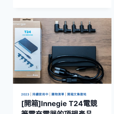
FIT
火
星
塞
NGK
RX
FOR
FIT
3
代-3.5
代
(2015-
2021)
2023
|
持續使用中
|
購物清單
|
開箱文集散地
[開箱]Innegie T24電競