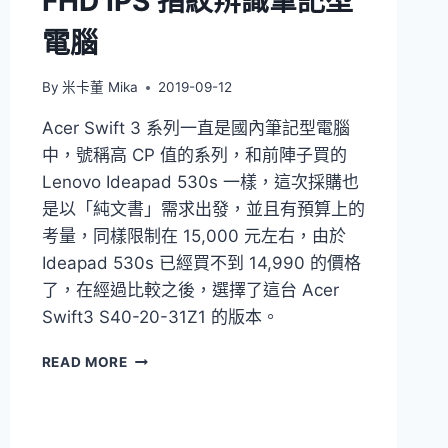
FHD IPS 指紋辨識筆記型
選
電腦
擇
By
米卡董 Mika
2019-09-12
Acer Swift 3 系列一直是國內筆記型電腦
中，號稱高 CP 值的系列，和前陣子買的
Lenovo Ideapad 530s 一樣，這次採購也
是以「純文書」需求出發，並且有預算上的
考量，同樣限制在 15,000 元左右，由於
Ideapad 530s 已經買不到 14,990 的價格
了，在經過比較之後，選擇了這台 Acer
Swift3 S40-20-31Z1 的版本。
[開
READ MORE
箱]ACER
SWIFT3
14
吋