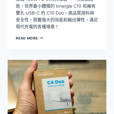
款，世界最小體積的 Innergie C10 和擁有
雙孔 USB-C 的 C10 Duo，高品質用料與
安全性，搭載強大的效能和輸出彈性，滿足
現代充電的各種場景！
[開
READ MORE
箱]INNERGIE
C10
世
界
最
小
100W
GAN
充
電
器
與
2
孔